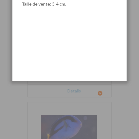
Taille de vente: 3-4 cm.
Cetoscarus bicolor
Détails