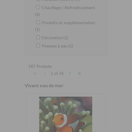
Chauffage / Refroidissement
(3)
Produits et supplémentation
(1)
Décoration (1)
Pompes à eau (1)
187 Produits
«
‹
›
»
1 of
16
Vivant eau de mer