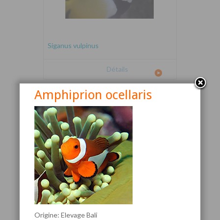
Siganus vulpinus
Détails
Amphiprion ocellaris
Canthigaster valentini
Origine: Elevage Bali
Détails