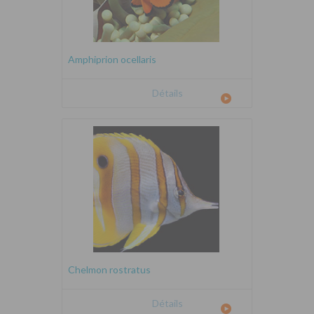
Amphiprion ocellaris
Détails
Chelmon rostratus
Détails