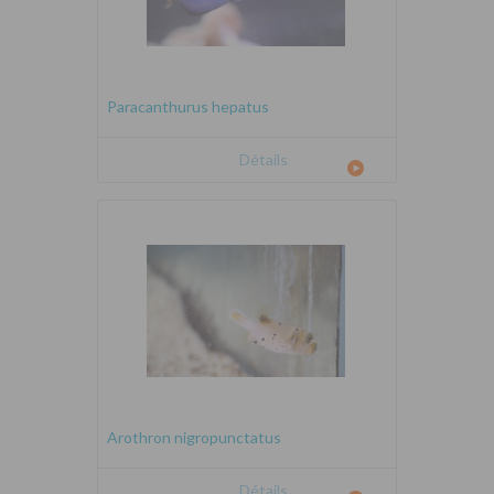
Paracanthurus hepatus
Détails
Arothron nigropunctatus
Détails