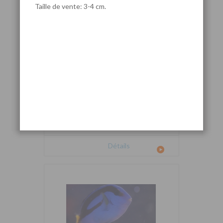
Taille de vente: 3-4 cm.
Cetoscarus bicolor
Détails