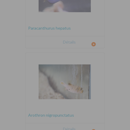
Paracanthurus hepatus
Détails
Arothron nigropunctatus
Détails