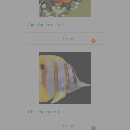
Amphiprion ocellaris
Détails
Chelmon rostratus
Détails