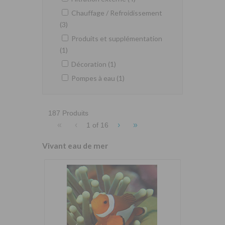
Chauffage / Refroidissement
(3)
Produits et supplémentation
(1)
Décoration (1)
Pompes à eau (1)
187 Produits
«
‹
›
»
1 of
16
Vivant eau de mer