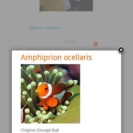
Siganus vulpinus
Détails
Amphiprion ocellaris
Canthigaster valentini
Origine: Elevage Bali
Détails