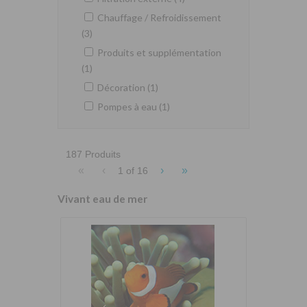
Chauffage / Refroidissement
(3)
Produits et supplémentation
(1)
Décoration (1)
Pompes à eau (1)
187 Produits
«
‹
›
»
1 of
16
Vivant eau de mer