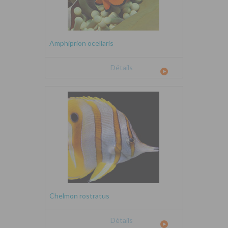
Amphiprion ocellaris
Détails
Chelmon rostratus
Détails