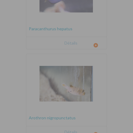
Paracanthurus hepatus
Détails
Arothron nigropunctatus
Détails