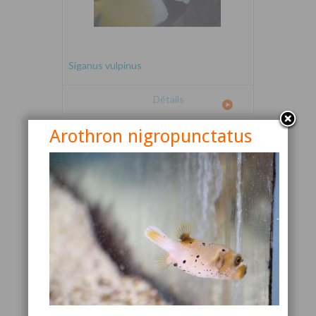
Siganus vulpinus
Détails
Arothron nigropunctatus
Canthigaster valentini
Détails