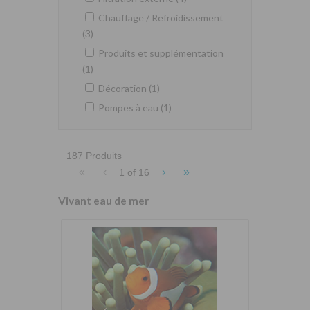
Chauffage / Refroidissement
(3)
Produits et supplémentation
(1)
Décoration (1)
Pompes à eau (1)
187 Produits
«
‹
›
»
1 of
16
Vivant eau de mer