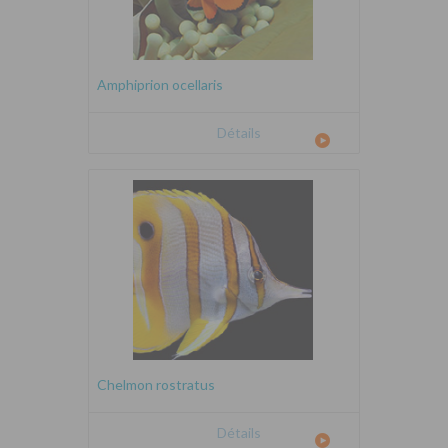
Amphiprion ocellaris
Détails
Chelmon rostratus
Détails