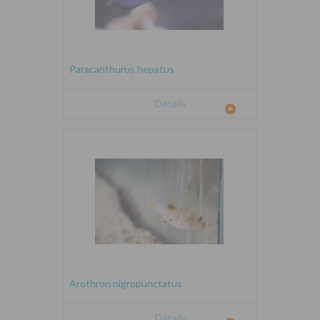
Paracanthurus hepatus
Détails
Arothron nigropunctatus
Détails