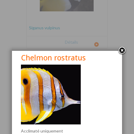
Siganus vulpinus
Détails
Chelmon rostratus
Canthigaster valentini
Acclimaté uniquement
Détails