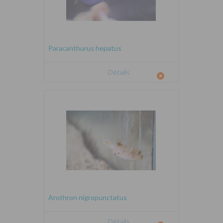
Paracanthurus hepatus
Détails
Arothron nigropunctatus
Détails