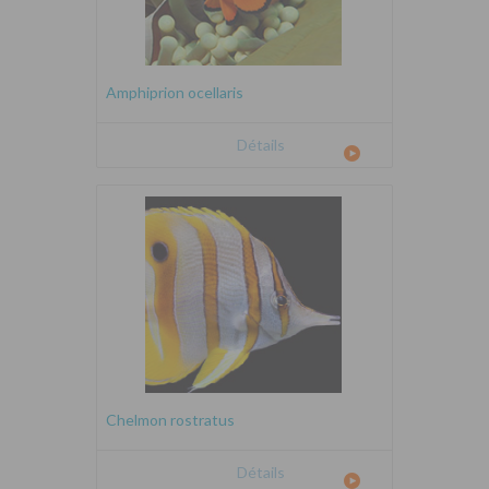
Amphiprion ocellaris
Détails
Chelmon rostratus
Détails