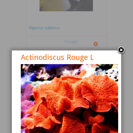
Siganus vulpinus
Détails
Actinodiscus Rouge L
Canthigaster valentini
Détails