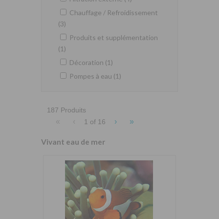
Chauffage / Refroidissement
(3)
Produits et supplémentation
(1)
Décoration (1)
Pompes à eau (1)
187 Produits
«
‹
›
»
1 of
16
Vivant eau de mer