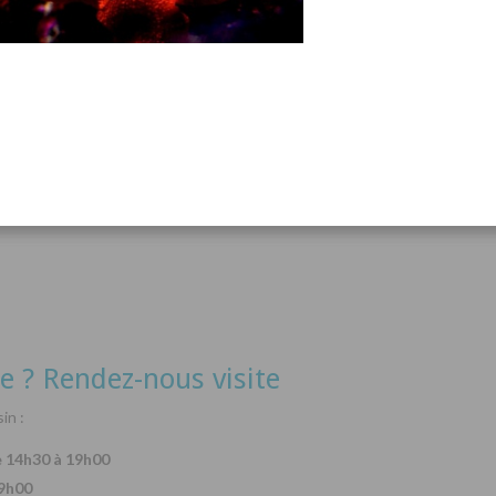
acanthurus hepatus
Arothron nigropunctatus
Lysma
Détails
Détails
e ? Rendez-nous visite
in :
e 14h30 à 19h00
19h00