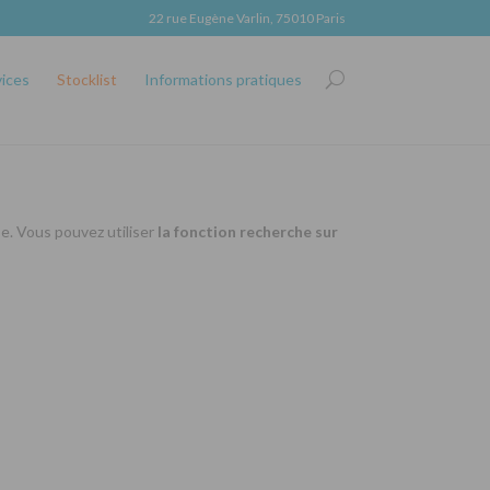
22 rue Eugène Varlin, 75010 Paris
vices
Stocklist
Informations pratiques
se. Vous pouvez utiliser
la fonction recherche sur