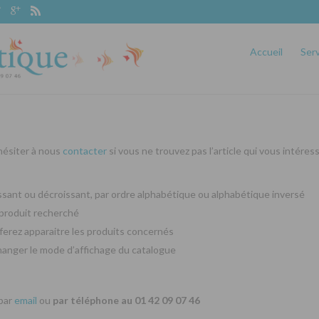
Accueil
Ser
 hésiter à nous
contacter
si vous ne trouvez pas l’article qui vous intéres
oissant ou décroissant, par ordre alphabétique ou alphabétique inversé
produit recherché
ferez apparaitre les produits concernés
changer le mode d’affichage du catalogue
 par
email
ou
par téléphone au 01 42 09 07 46