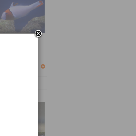
carus bicolor
Détails