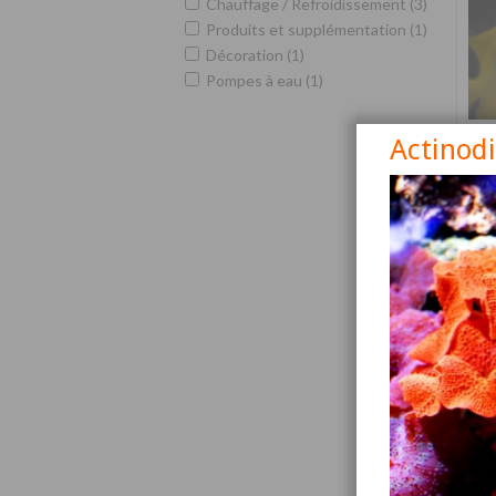
Chauffage / Refroidissement (3)
Produits et supplémentation (1)
Décoration (1)
Pompes à eau (1)
Actinod
Siga