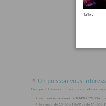
Taille L
Par
Un poisson vous intéress
L’équipe du Décor Exotique vous accueille au magas
du mardi au vendredi
de 10h00 à 12h30 et d
le Samedi
de 10h00 à 13h00 et de 14h00 à 