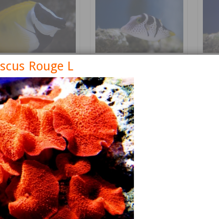
iscus Rouge L
nus vulpinus
Canthigaster valentini
Cetos
Détails
Détails