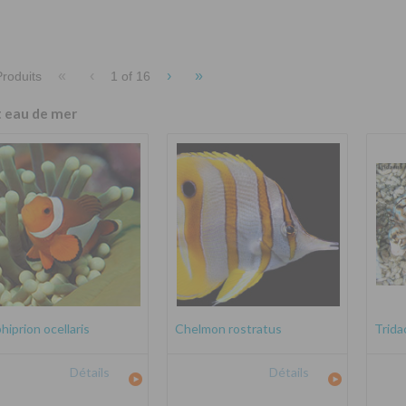
«
‹
›
»
roduits
1 of
16
t eau de mer
iprion ocellaris
Chelmon rostratus
Trida
Détails
Détails