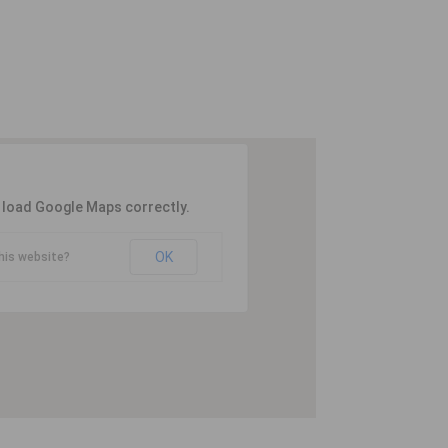
t load Google Maps correctly.
OK
his website?