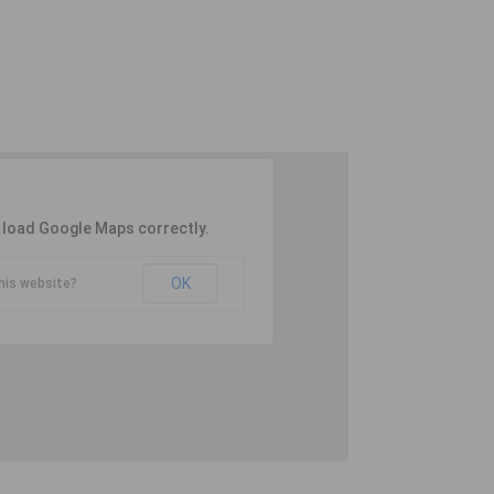
t load Google Maps correctly.
OK
his website?