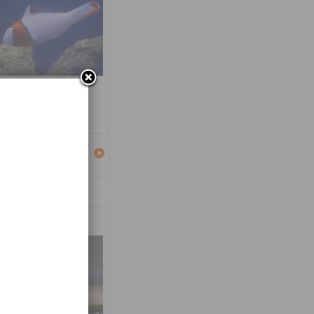
carus bicolor
Détails