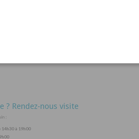
acanthurus hepatus
Arothron nigropunctatus
Lysma
Détails
Détails
e ? Rendez-nous visite
in :
e 14h30 à 19h00
19h00