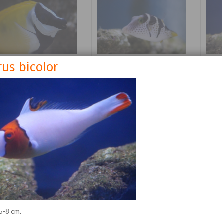
us bicolor
nus vulpinus
Canthigaster valentini
Cetos
Détails
Détails
 5-8 cm.