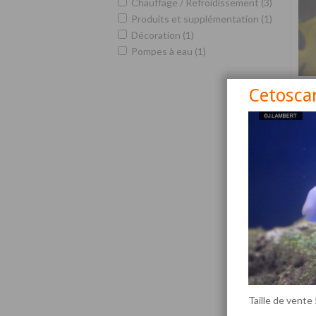
Chauffage / Refroidissement (3)
Produits et supplémentation (1)
Décoration (1)
Pompes à eau (1)
Cetoscar
Siga
Taille de vente