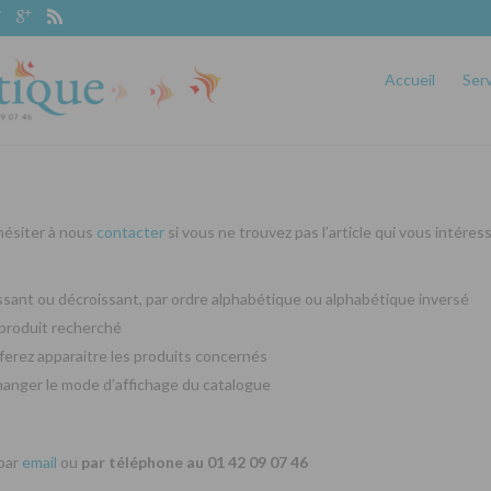
Accueil
Ser
 hésiter à nous
contacter
si vous ne trouvez pas l’article qui vous intéres
oissant ou décroissant, par ordre alphabétique ou alphabétique inversé
produit recherché
ferez apparaitre les produits concernés
changer le mode d’affichage du catalogue
 par
email
ou
par téléphone au 01 42 09 07 46