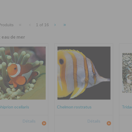
«
‹
›
»
roduits
1 of
16
t eau de mer
iprion ocellaris
Chelmon rostratus
Trida
Détails
Détails