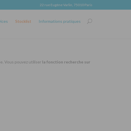
22 rue Eugène Varlin, 75010 Paris
vices
Stocklist
Informations pratiques
se. Vous pouvez utiliser
la fonction recherche sur