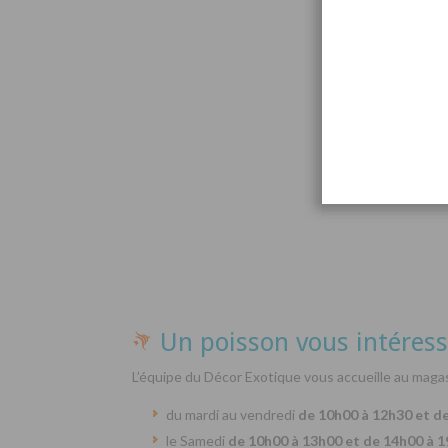
Par
Un poisson vous intéress
L’équipe du Décor Exotique vous accueille au magas
du mardi au vendredi
de 10h00 à 12h30 et d
le Samedi
de 10h00 à 13h00 et de 14h00 à 