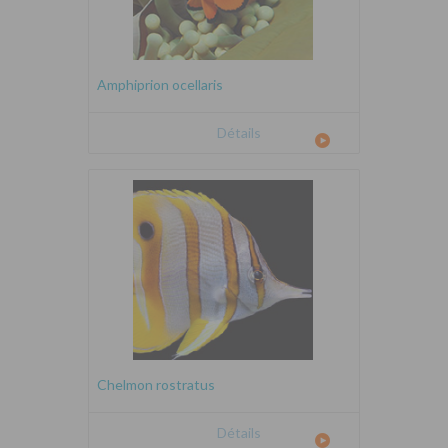
Amphiprion ocellaris
Détails
Chelmon rostratus
Détails