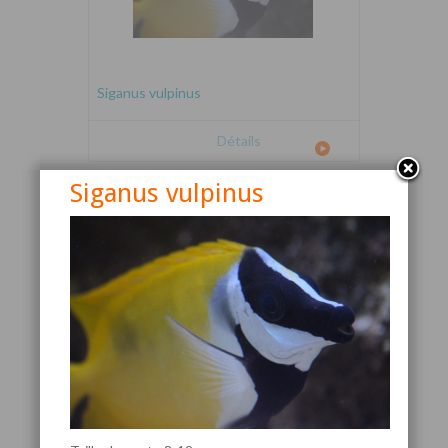
Siganus vulpinus
Détails
Siganus vulpinus
Canthigaster valentini
Détails