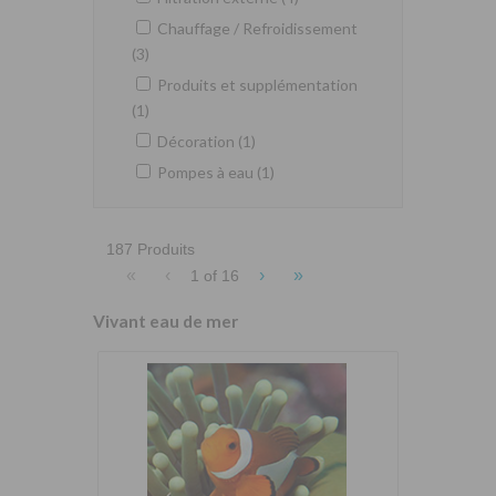
Chauffage / Refroidissement
(3)
Produits et supplémentation
(1)
Décoration (1)
Pompes à eau (1)
187 Produits
«
‹
›
»
1 of
16
Vivant eau de mer