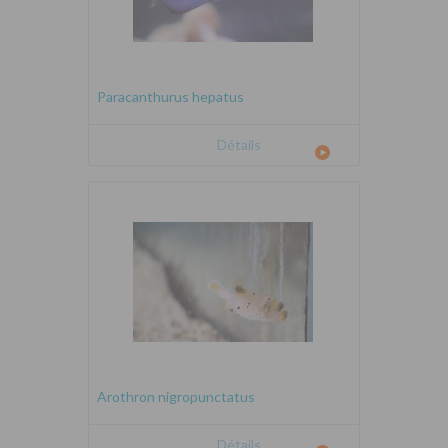
Paracanthurus hepatus
Détails
Arothron nigropunctatus
Détails