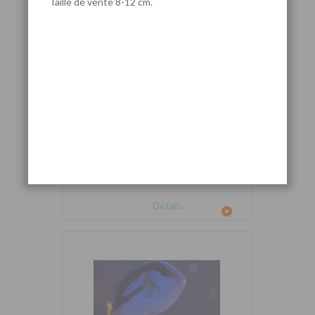
Taille de vente 8-12 cm.
Cetoscarus bicolor
Détails