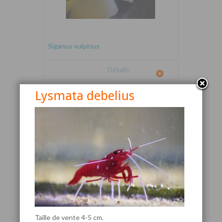
Siganus vulpinus
Détails
Lysmata debelius
Canthigaster valentini
Taille de vente 4-5 cm.
Détails