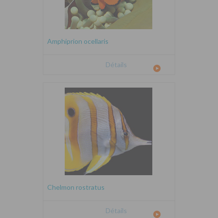
Amphiprion ocellaris
Détails
Chelmon rostratus
Détails