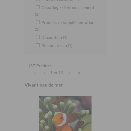
Chauffage / Refroidissement
(3)
Produits et supplémentation
(1)
Décoration (1)
Pompes à eau (1)
187 Produits
«
‹
›
»
1 of
16
Vivant eau de mer