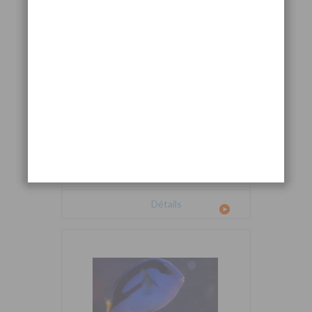
Cetoscarus bicolor
Détails