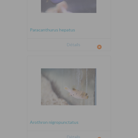
Paracanthurus hepatus
Détails
Arothron nigropunctatus
Détails