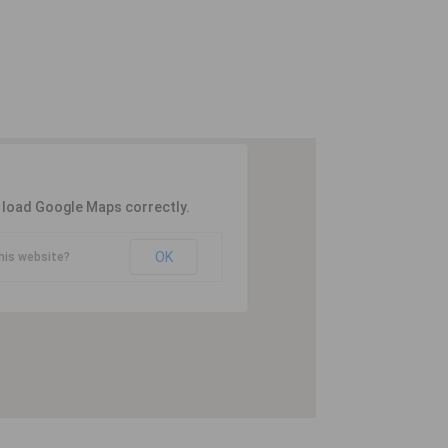
t load Google Maps correctly.
OK
his website?