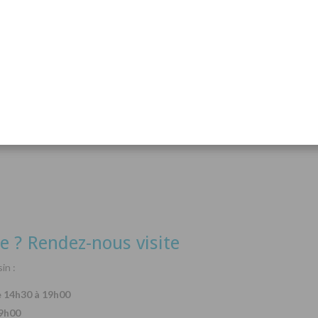
acanthurus hepatus
Arothron nigropunctatus
Lysma
Détails
Détails
e ? Rendez-nous visite
in :
e 14h30 à 19h00
19h00