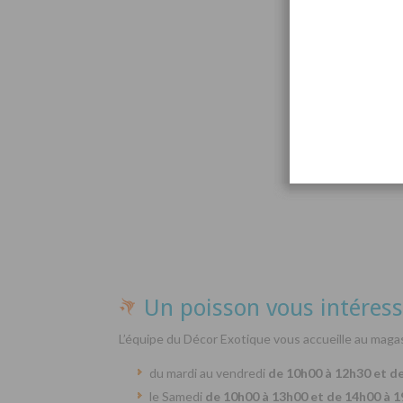
Par
Un poisson vous intéress
L’équipe du Décor Exotique vous accueille au magas
du mardi au vendredi
de 10h00 à 12h30 et d
le Samedi
de 10h00 à 13h00 et de 14h00 à 