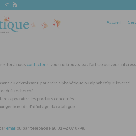
Accueil
Ser
 hésiter à nous
contacter
si vous ne trouvez pas l’article qui vous intéres
oissant ou décroissant, par ordre alphabétique ou alphabétique inversé
produit recherché
ferez apparaitre les produits concernés
changer le mode d’affichage du catalogue
 par
email
ou
par téléphone au 01 42 09 07 46