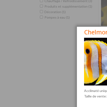
Chauffage / Refroidissement (3)
Produits et supplémentation (1)
Décoration (1)
Pompes à eau (1)
Chelmon
Siga
Acclimaté uni
Taille de vente