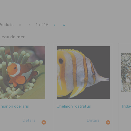
«
‹
›
»
roduits
1 of
16
t eau de mer
iprion ocellaris
Chelmon rostratus
Trida
Détails
Détails