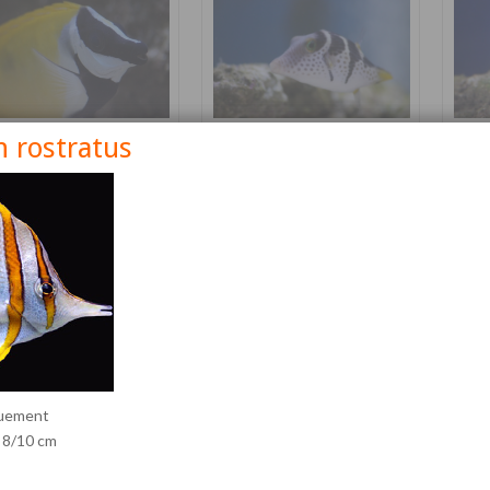
 rostratus
nus vulpinus
Canthigaster valentini
Cetos
Détails
Détails
quement
: 8/10 cm