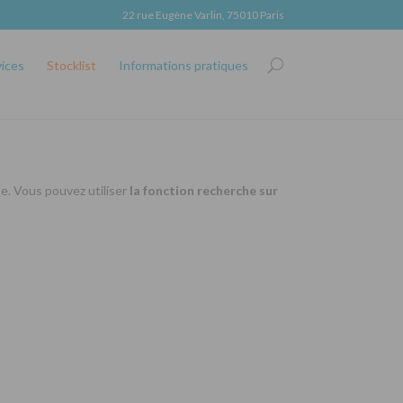
22 rue Eugène Varlin, 75010 Paris
vices
Stocklist
Informations pratiques
se. Vous pouvez utiliser
la fonction recherche sur