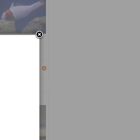
carus bicolor
Détails